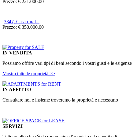
Prezzo:
€ 221.000,00
3347, Casa rural...
Prezzo:
€ 350.000,00
IN VENDITA
Possiamo offrire
vari tipi di beni
secondo i vostri gusti
e le esigenze
Mostra tutte le proprietà
>>
IN AFFITTO
Consultare
noi e
insieme
troveremo la
proprietà è necessario
SERVIZI
Tutto quello che c'è
da sapere
circa l'acquisto
e la vendita di