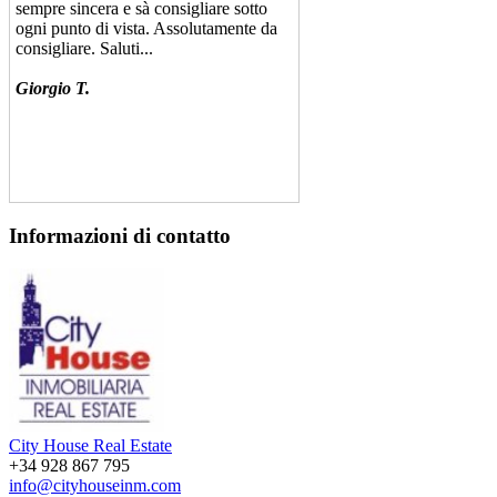
sempre sincera e sà consigliare sotto
ogni punto di vista. Assolutamente da
consigliare. Saluti...
Giorgio T.
The staff of City House is very
Informazioni di contatto
professional. They have an answer to
any question put you at ease and know.
I recommend it to anyone looking for a
serious estate agency. My experience
has been very positive. Well done, keep
it up!...
Buba Srdic
Serbia
City House Real Estate
+34 928 867 795
info@cityhouseinm.com