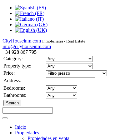
CityHouseinm.com
Inmobiliaria - Real Estate
info@cityhouseinm.com
+34 928 867 795
Category:
Property type:
Price:
Address:
Bedrooms:
Bathrooms:
Inicio
Propiedades
Propiedades en venta