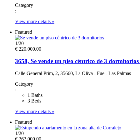
Category
:
View more details »
Featured
1
/
20
€ 220.000,00
3658, Se vende un piso céntrico de 3 dormitorio
Calle General Prim, 2, 35660, La Oliva - Fue - Las Palmas
Category
:
1 Baths
3 Beds
View more details »
Featured
1
/
20
€ 262.000,00