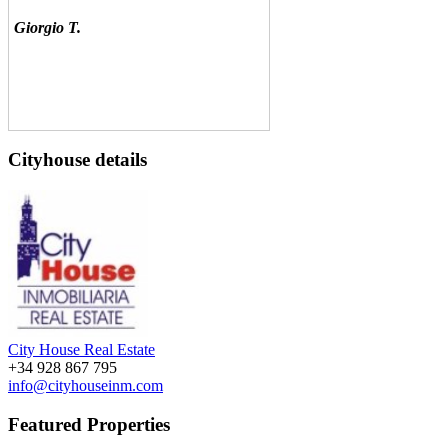
Giorgio T.
Agenzia molto valida e agenti molto
Cityhouse details
disponibili e cordiali. Ho comprato casa
con loro e mi sono trovato benissimo....
Stefano Martorana
Corralejo
City House Real Estate
+34 928 867 795
info@cityhouseinm.com
Featured Properties