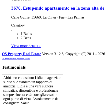
3676, Estupendo apartamento en la zona alta de
Calle Guirre, 35660, La Oliva - Fue - Las Palmas
Category
:
1 Baths
2 Beds
View more details »
OS Property Real Estate
Version 3.12.6, Copyright (C) 2011 - 202
FaLang translation system by Faboba
Testimonials
Abbiamo conosciuto Lidia in agenzia e
subito si è stabilito un rapporto di
amicizia. Lidia è una vera signora
simpatica, disponibile e professionale
sempre sincera e sà consigliare sotto
ogni punto di vista. Assolutamente da
consigliare. Saluti...